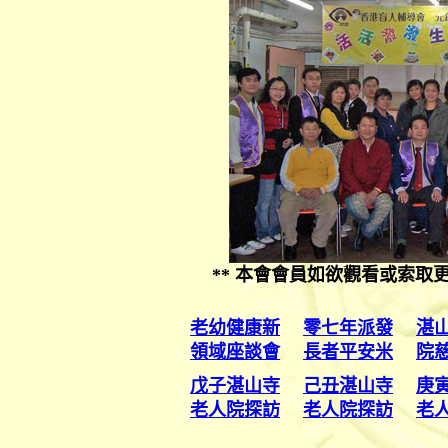
**
本會會員如欲觀看或索取
老幼健康新
零七年派發
湛
領域座談會
長者平安米
院
戊
子湛山寺
己丑湛山寺
庚
老人院探訪
老人院探訪
老